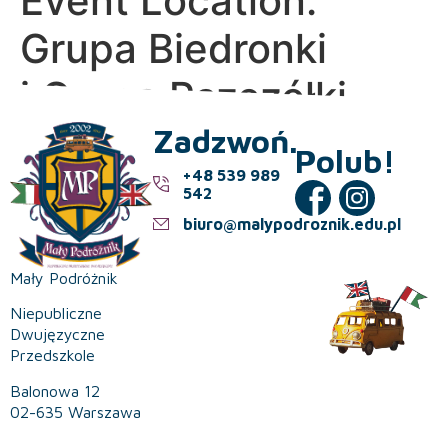
Event Location:
Grupa Biedronki
i Grupa Pszczółki
Zadzwoń.
Polub!
+48 539 989
542
biuro@malypodroznik.edu.pl
Mały Podróżnik
Niepubliczne
Dwujęzyczne
Przedszkole
Balonowa 12
02-635 Warszawa