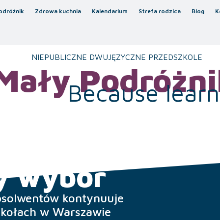
odróżnik
Zdrowa kuchnia
Kalendarium
Strefa rodzica
Blog
K
NIEPUBLICZNE DWUJĘZYCZNE PRZEDSZKOLE
Mały Podróżni
Because learni
y wybór
bsolwentów kontynuuje
zkołach w Warszawie