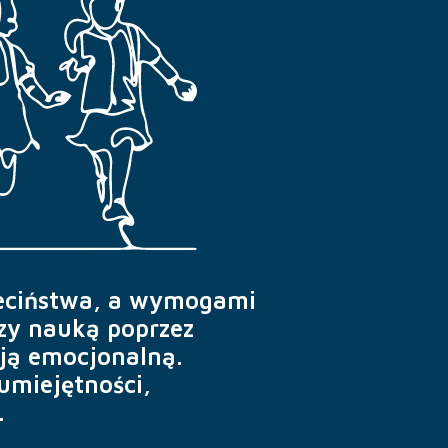
ieciństwa, a wymogami
zy nauką poprzez
cją emocjonalną.
umiejętności,
.