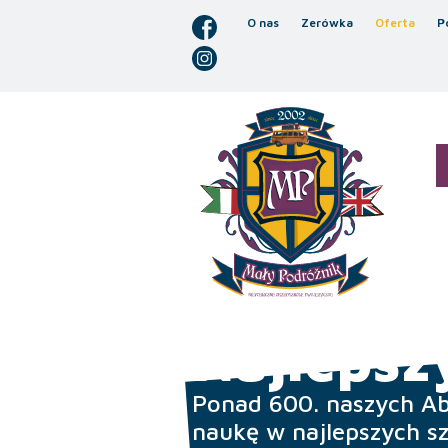
O nas
Zerówka
Oferta
P
Najlepsz
Ponad 600. naszych A
naukę w najlepszych s