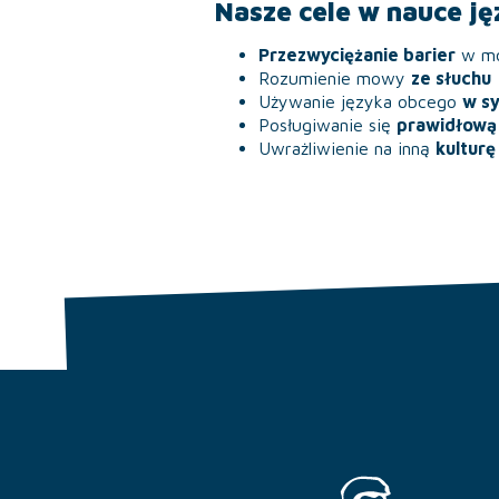
Nasze cele w nauce ję
Przezwyciężanie barier
w mó
Rozumienie mowy
ze słuchu
Używanie języka obcego
w s
Posługiwanie się
prawidłow
Uwrażliwienie na inną
kultur