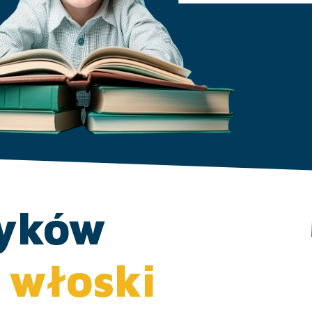
zyków
i włoski