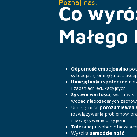
Poznaj nas.
Co wyró
Małego 
Odporność emocjonalna
pot
sytuacjach, umiejętność akcep
Umiejętności społeczne
nie
i zadaniach edukacyjnych
System wartości
, wiara w si
wobec niepożądanych zacho
Umiejętność
porozumiewania
rozwiązywania problemów oraz
i nawiązywania przyjaźni
Tolerancja
wobec otaczające
Wysoka
samodzielność