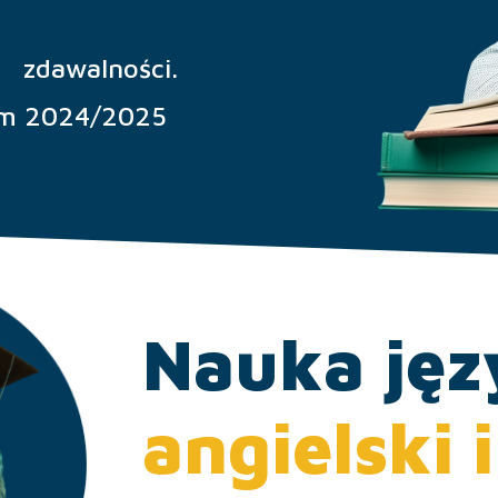
%
zdawalności.
ym 2024/2025
Nauka ję
angielski 