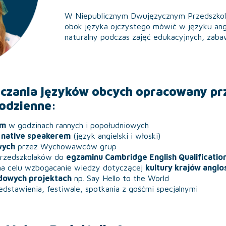
W Niepublicznym Dwujęzycznym Przedszkolu 
obok języka ojczystego mówić w języku ang
naturalny podczas zajęć edukacyjnych, zaba
czania języków obcych opracowany pr
codzienne:
ym
w godzinach rannych i popołudniowych
z
native speakerem
(język angielski i włoski)
wych
przez Wychowawców grup
Przedszkolaków do
egzaminu Cambridge English Qualificatio
 na celu wzbogacanie wiedzy dotyczącej
kultury krajów anglo
dowych projektach
np. Say Hello to the World
edstawienia, festiwale, spotkania z gośćmi specjalnymi