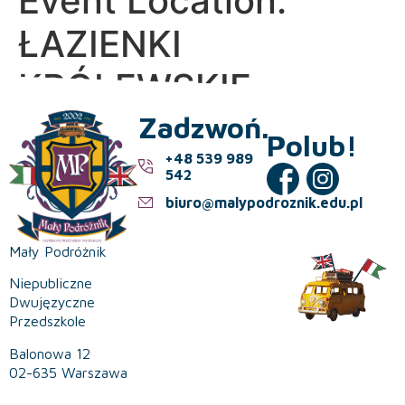
Event Location:
ŁAZIENKI
KRÓLEWSKIE
Zadzwoń.
Polub!
+48 539 989
542
biuro@malypodroznik.edu.pl
Mały Podróżnik
Niepubliczne
Dwujęzyczne
Przedszkole
Balonowa 12
02-635 Warszawa