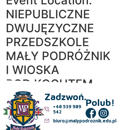
Event Location:
NIEPUBLICZNE
DWUJĘZYCZNE
PRZEDSZKOLE
MAŁY PODRÓŻNIK
I WIOSKA
POD KOGUTEM
Zadzwoń.
Polub!
+48 539 989
542
biuro@malypodroznik.edu.pl