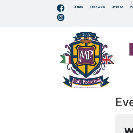
O nas
Zerówka
Oferta
P
Ev
W