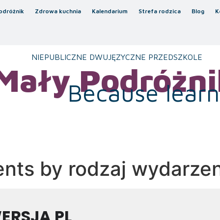
odróżnik
Zdrowa kuchnia
Kalendarium
Strefa rodzica
Blog
K
NIEPUBLICZNE DWUJĘZYCZNE PRZEDSZKOLE
Mały Podróżni
Because learni
ents by rodzaj wydarzen
ERSJA PL