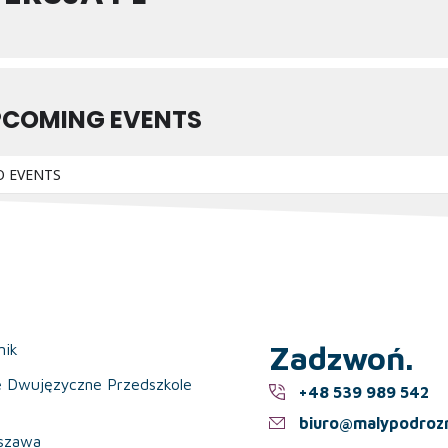
PCOMING EVENTS
O EVENTS
Zadzwoń.
nik
e Dwujęzyczne Przedszkole
+48 539 989 542
biuro@malypodrozn
szawa