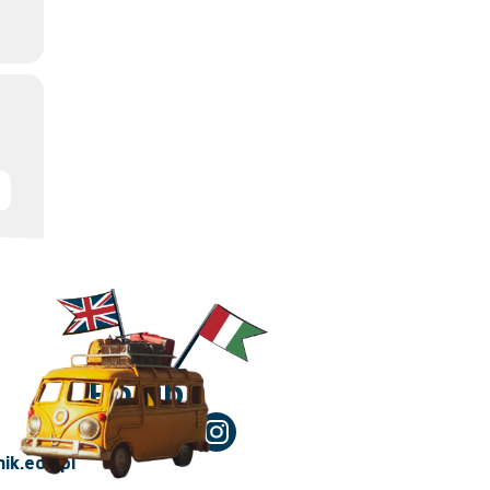
Polub!
ik.edu.pl