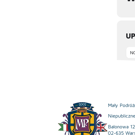
U
N
Mały Podróż
Niepubliczn
Balonowa 12
02-635 War