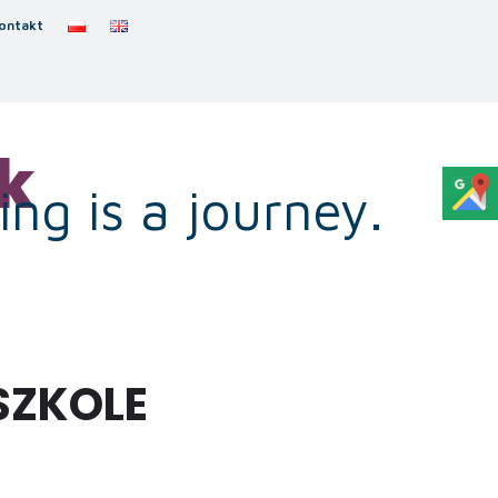
ontakt
k
ng is a journey.
SZKOLE