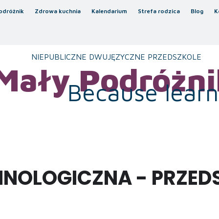
odróżnik
Zdrowa kuchnia
Kalendarium
Strefa rodzica
Blog
K
NIEPUBLICZNE DWUJĘZYCZNE PRZEDSZKOLE
Mały Podróżni
Because learni
NOLOGICZNA - PRZED