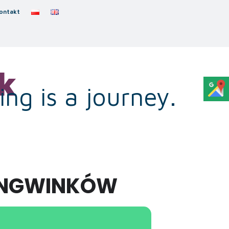
ontakt
k
ng is a journey.
PINGWINKÓW