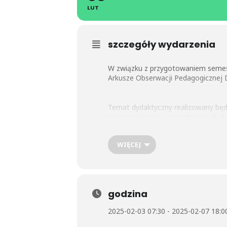
LUT
szczegóły wydarzenia
W związku z przygotowaniem semes
Arkusze Obserwacji Pedagogicznej D
Temat dydaktyczny realizowany będz
matematycznej, przyrodniczej. Bad
manualnej, odporności emocjonalne
dodatkowe spostrzeżenia Wychowawc
WIĘCEJ
zainteresowaniach. Otrzymają Państ
godzina
2025-02-03 07:30 - 2025-02-07 18:0