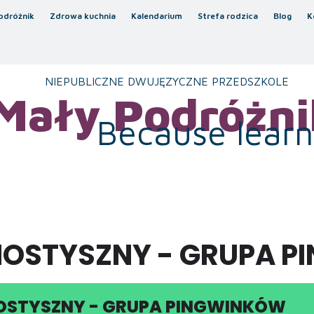
odróżnik
Zdrowa kuchnia
Kalendarium
Strefa rodzica
Blog
K
NIEPUBLICZNE DWUJĘZYCZNE PRZEDSZKOLE
Mały Podróżni
Because learni
NOSTYSZNY - GRUPA 
OSTYSZNY - GRUPA PINGWINKÓW