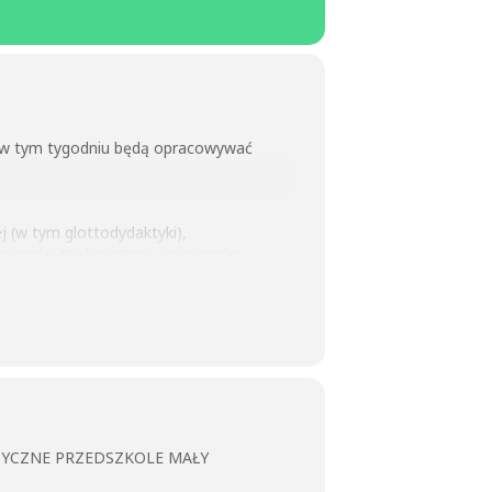
 w tym tygodniu będą opracowywać
 (w tym glottodydaktyki),
rawności motorycznej, sprawności
gi. Podsumowaniem diagnozy będą
zycjach, uzdolnieniach i
ZYCZNE PRZEDSZKOLE MAŁY