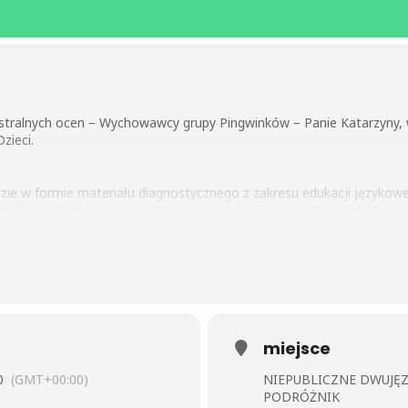
tralnych ocen – Wychowawcy grupy Pingwinków – Panie Katarzyny,
zieci.
ie w formie materiału diagnostycznego z zakresu edukacji językowej
ane będą obszary edukacyjne z uwzględnieniem samodzielności, sp
j, mowy i myślenia, percepcji słuchowej, wzrokowej, pamięci i uwa
y o Dziecku, jego potrzebach rozwojowych, zauważalnych predyspo
wo także informację o zaleceniach do dalszej pracy z Dzieckiem.
miejsce
0
(GMT+00:00)
NIEPUBLICZNE DWUJĘ
PODRÓŻNIK