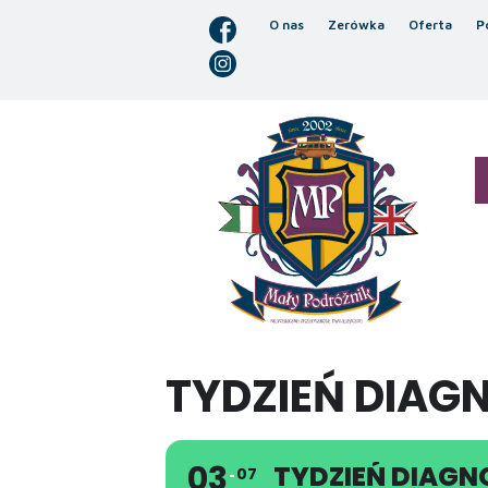
O nas
Zerówka
Oferta
P
TYDZIEŃ DIAG
03
TYDZIEŃ DIAGN
07