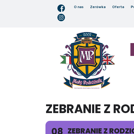
O nas
Zerówka
Oferta
P
ZEBRANIE Z RO
08
ZEBRANIE Z RODZ