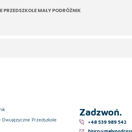
E PRZEDSZKOLE MAŁY PODRÓŻNIK
Zadzwoń.
nik
e Dwujęzyczne Przedszkole
+48 539 989 542
biuro@malypodrozn