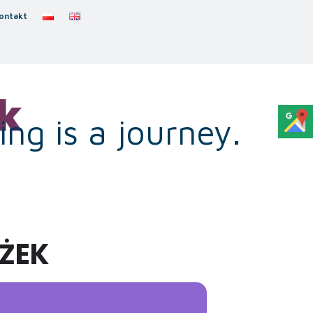
ontakt
k
ng is a journey.
UŻEK