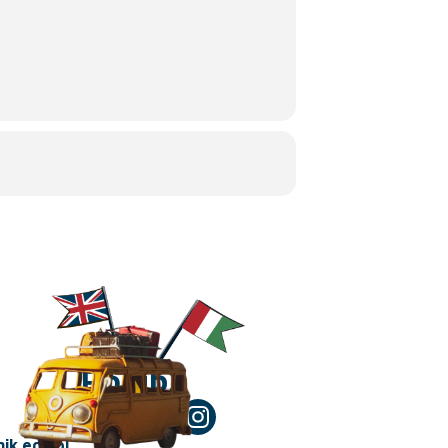
Polub!
ik.edu.pl