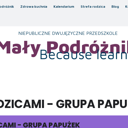
odróżnik
Zdrowa kuchnia
Kalendarium
Strefa rodzica
Blog
K
NIEPUBLICZNE DWUJĘZYCZNE PRZEDSZKOLE
Mały Podróżni
Because learni
DZICAMI - GRUPA PAP
ICAMI - GRUPA PAPUŻEK