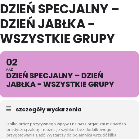
DZIEŃ SPECJALNY –
DZIEŃ JABŁKA -
WSZYSTKIE GRUPY
02
PAŹ
DZIEŃ SPECJALNY – DZIEŃ
JABŁKA - WSZYSTKIE GRUPY
szczegóły wydarzenia
Jabłko prócz pozytywnego wpływu na nasz organizm ma bardzo
praktyczną zaletę – można je szybko i bez dodatkowego
przygotowania zjeść. Wystarczy do pojemnika wrzucić kilka