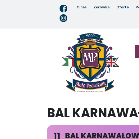
O nas
Zerówka
Oferta
P
BAL KARNAWA
11
BAL KARNAWAŁOWY