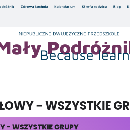
odróżnik
Zdrowa kuchnia
Kalendarium
Strefa rodzica
Blog
K
NIEPUBLICZNE DWUJĘZYCZNE PRZEDSZKOLE
Mały Podróżni
Because learni
ŁOWY - WSZYSTKIE G
 - WSZYSTKIE GRUPY