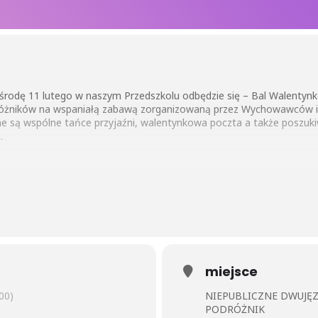
rodę 11 lutego w naszym Przedszkolu odbędzie się – Bal Walentynkowy
óżników na wspaniałą zabawą zorganizowaną przez Wychowawców i l
e są wspólne tańce przyjaźni, walentynkowa poczta a także poszukiw
.
miejsce
00)
NIEPUBLICZNE DWUJĘ
PODRÓŻNIK