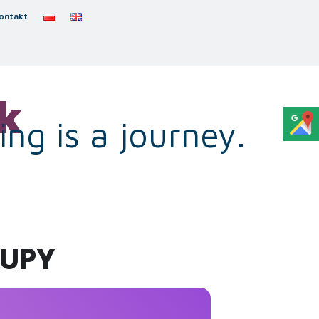
ontakt
k
ng is a journey.
RUPY