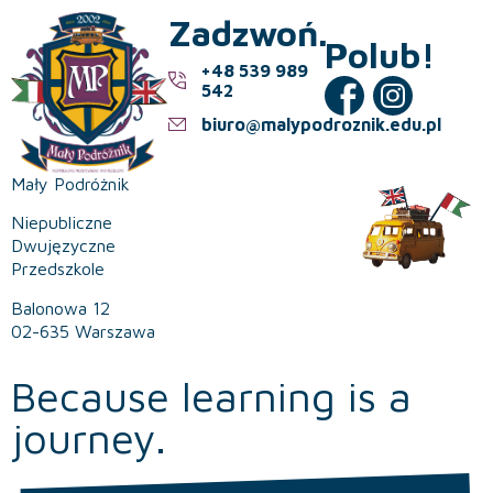
Zadzwoń.
Polub!
+48 539 989
542
biuro@malypodroznik.edu.pl
Mały Podróżnik
Niepubliczne
Dwujęzyczne
Przedszkole
Balonowa 12
02-635 Warszawa
Because learning is a
journey.