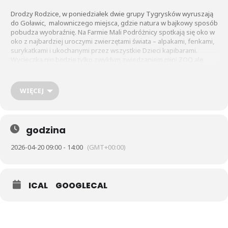
Drodzy Rodzice, w poniedziałek dwie grupy Tygrysków wyruszają
do Goławic, malowniczego miejsca, gdzie natura w bajkowy sposób
pobudza wyobraźnię. Na Farmie Mali Podróżnicy spotkają się oko w
oko z najbardziej uroczymi zwierzętami świata – alpakami, fenkami,
surykatkami i ukochanymi przez wszystkie Dzieci kapibarami.
Wycieczka nie będzie tylko zwykłym zwiedzaniem mini ZOO ale
wielką przygodą! Dzieci zostaną mistrzami „błotnych wypieków” w
kuchni pod gołym niebem, sprawdzą swoje umiejętności podczas
dojenia „ krowy ”. Całość dopełnią kreatywne warsztaty
WIĘCEJ
przyrodniczo ekologiczne pt. „ Magiczne drzewo z mchu ”.
godzina
2026-04-20 09:00 - 14:00
(GMT+00:00)
ICAL
GOOGLECAL