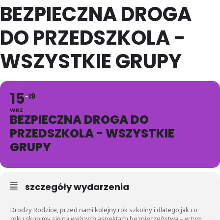
BEZPIECZNA DROGA
DO PRZEDSZKOLA -
WSZYSTKIE GRUPY
15
19
WRZ
BEZPIECZNA DROGA DO
PRZEDSZKOLA - WSZYSTKIE
GRUPY
szczegóły wydarzenia
Drodzy Rodzice, przed nami kolejny rok szkolny i dlatego jak co
roku skupimy się na ważnych aspektach bezpieczeństwa – w tym