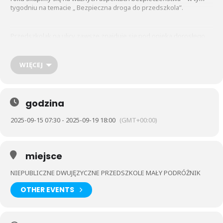
tygodniu na temacie „ Bezpieczna droga do przedszkola”.
Przedszkolak na ulicy zawsze znajduje się pod opieką dorosłego,
ale ważne jest by uczył się znaczenia znaków, sygnalizacji świetlnej,
zasad przechodzenia przez ulicę, bo kiedy będzie musiał już sam
pójść do szkoły, będzie wiedział jak zachowywać się na jezdni.
WIĘCEJ
godzina
2025-09-15 07:30 - 2025-09-19 18:00
(GMT+00:00)
miejsce
NIEPUBLICZNE DWUJĘZYCZNE PRZEDSZKOLE MAŁY PODRÓŻNIK
OTHER EVENTS