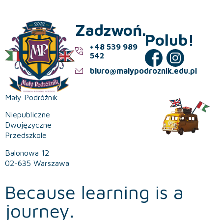
Zadzwoń.
Polub!
+48 539 989
542
biuro@malypodroznik.edu.pl
Mały Podróżnik
Niepubliczne
Dwujęzyczne
Przedszkole
Balonowa 12
02-635 Warszawa
Because learning is a
journey.