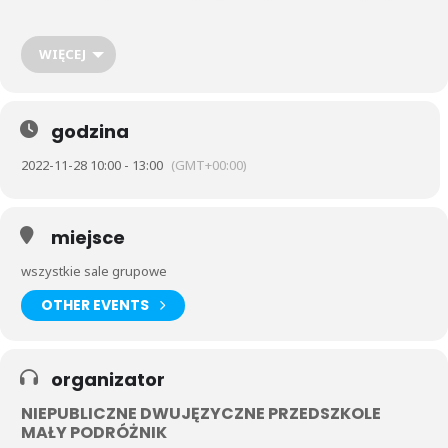
bombki ?. Mamy nadzieję, że w tym dniu wszyscy będą dobrze się
bawić a choinki przez Was ubrane będą piękniejsze niż
kiedykolwiek wcześniej.
WIĘCEJ
godzina
2022-11-28 10:00 - 13:00
(GMT+00:00)
miejsce
wszystkie sale grupowe
OTHER EVENTS
organizator
NIEPUBLICZNE DWUJĘZYCZNE PRZEDSZKOLE
MAŁY PODRÓŻNIK