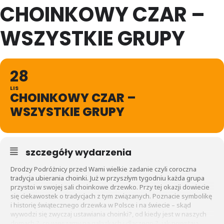
CHOINKOWY CZAR –
WSZYSTKIE GRUPY
28
LIS
CHOINKOWY CZAR –
WSZYSTKIE GRUPY
szczegóły wydarzenia
Drodzy Podróżnicy przed Wami wielkie zadanie czyli coroczna
tradycja ubierania choinki. Już w przyszłym tygodniu każda grupa
przystoi w swojej sali choinkowe drzewko. Przy tej okazji dowiecie
się ciekawostek o tradycjach z tym związanych. Poznacie symbolikę
i historię świątecznego drzewka w Polsce i na świecie – skąd
wywodzi się zwyczaj ustawiania choinki?, od kiedy jest w naszych
domach ?, co wieszamy na gałązkach i dlaczego ?, jak powstają