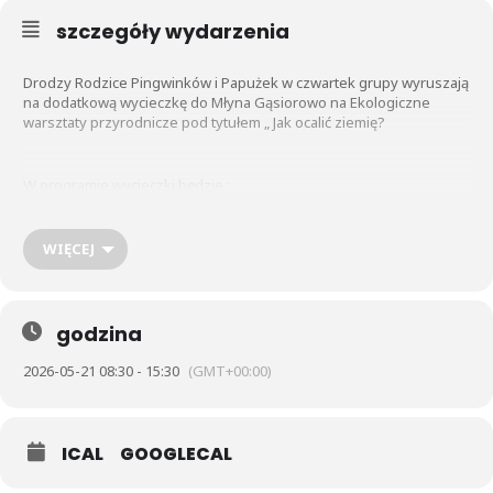
szczegóły wydarzenia
Drodzy Rodzice Pingwinków i Papużek w czwartek grupy wyruszają
na dodatkową wycieczkę do Młyna Gąsiorowo na Ekologiczne
warsztaty przyrodnicze pod tytułem „ Jak ocalić ziemię?
W programie wycieczki będzie :
– Szukanie odpowiedzi na pytania ,,Co to jest ekologia?”, ,,Co jest
WIĘCEJ
dobre, a co złe dla środowiska?”, ,,Dlaczego segregujemy śmieci?”
-Wesołe warsztaty z wykorzystaniem plansz edukacyjnych.
godzina
2026-05-21 08:30 - 15:30
(GMT+00:00)
-Las i jego mieszkańcy. Jak możemy zadbać o czysty las?
ICAL
GOOGLECAL
-Rozpoznajemy zwierzęta po głosie – zabawa przy tablicy
interaktywnej.