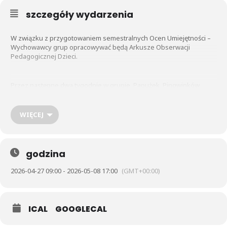
szczegóły wydarzenia
W związku z przygotowaniem semestralnych Ocen Umiejętności –
Wychowawcy grup opracowywać będą Arkusze Obserwacji
Pedagogicznej Dzieci.
Przez następne dwa tygodnie w grupie Papużek, Pingwinków,
Kotków realizowany będzie materiał diagnostyczny z zakresu
edukacji językowej (w tym glottodydaktyki), matematycznej,
przyrodniczej. Badane będą obszary edukacyjne z uwzględnieniem
WIĘCEJ
samodzielności, sprawności motorycznej, sprawności manualnej,
odporności emocjonalnej, mowy i myślenia, percepcji słuchowej,
wzrokowej, pamięci i uwagi. O terminach Dni Otwartych, w czasie
których będą mogli Państwo omówić postępy edukacyjne swoich
godzina
Dzieci poinformujemy w kolejnych mailach.
2026-04-27 09:00 - 2026-05-08 17:00
(GMT+00:00)
Rodzice najstarszych grup zerówkowych tj. Tygryski S i Tygryski A
już otrzymali dwie Oceny Umiejętności – wstępną i końcową
Diagnozę gotowości Szkolnej – zatem nasi Absolwenci kolejne
ICAL
GOOGLECAL
oceny otrzymają już w szkole.