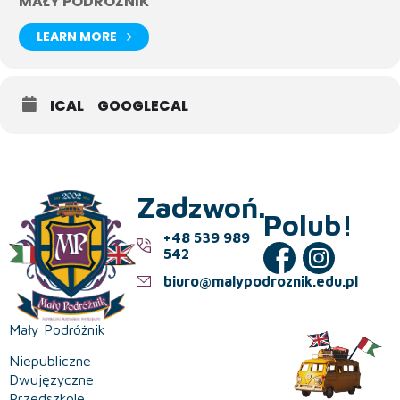
MAŁY PODRÓŻNIK
LEARN MORE
ICAL
GOOGLECAL
Zadzwoń.
Polub!
+48 539 989
542
biuro@malypodroznik.edu.pl
Mały Podróżnik
Niepubliczne
Dwujęzyczne
Przedszkole