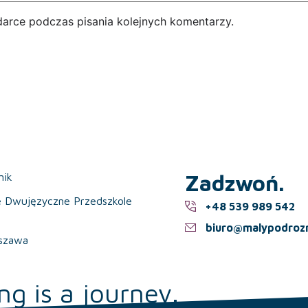
darce podczas pisania kolejnych komentarzy.
Zadzwoń.
nik
e Dwujęzyczne Przedszkole
+48 539 989 542
biuro@malypodrozn
szawa
ng is a journey.