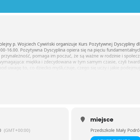
olejny p. Wojciech Cywiński organizuje Kurs Pozytywnej Dyscypliny d
.00-16.00. Pozytywna Dyscyplina opiera się na pięciu fundamentalnyc
przynależność, pomaga im poczuć, że są ważne w rodzinie i społecz
 wymagająca: miękka i zdecydowana w tym samym czasie, czyli twarda
pod uwagę to, co dziecko myśli,czuje, czego się uczy i jakie podejm
ać w przyszłości, aby przetrwać i odnosić sukcesy.
ych i życiowych: szacunku, dbania o innych, rozwiązywania problem
 przedszkolu, szkole i większej
 bardzo są zdolne i kompetentne.
ttps://pozytywnadyscyplina.pl/
miejsce
iacie.
0
(GMT+00:00)
Przedszkole Mały Podró