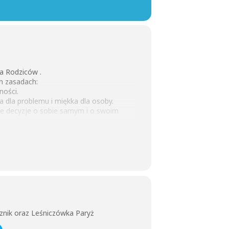
la Rodziców .
h zasadach:
ności.
 dla problemu i miękka dla osoby.
uje decyzje o sobie samym i o swoim
ów, współpracy oraz umiejętności
znik oraz Leśniczówka Paryż