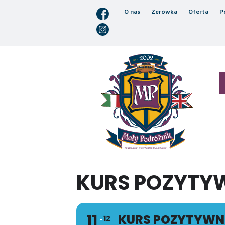
O nas
Zerówka
Oferta
P
KURS POZYTYW
11
KURS POZYTYWNE
12