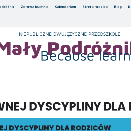
odróżnik
Zdrowa kuchnia
Kalendarium
Strefa rodzica
Blog
K
NIEPUBLICZNE DWUJĘZYCZNE PRZEDSZKOLE
Mały Podróżni
Because learni
NEJ DYSCYPLINY DLA
J DYSCYPLINY DLA RODZICÓW