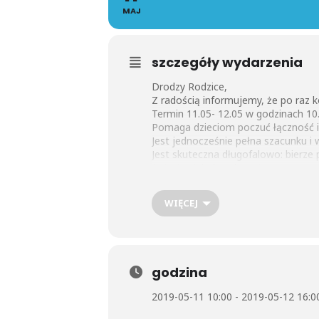
MAJ
szczegóły wydarzenia
Drodzy Rodzice,
Z radością informujemy, że po raz k
Termin 11.05- 12.05 w godzinach 10
Pomaga dzieciom poczuć łączność i 
Jest jednocześnie pełna szacunku i
Jest skuteczna długofalowo: bierze 
świecie i jak decyduje się postępow
Uczy ważnych umiejętności społeczn
wnoszenia
WIĘCEJ
wkładu i bycia pożytecznym w domu,
społeczności.
Zaprasza dzieci do odkrywania, jak
Zachęcamy do zajrzenia na stronę h
godzina
O szczegóły proszę pytać w sekretar
2019-05-11 10:00 - 2019-05-12 16:0