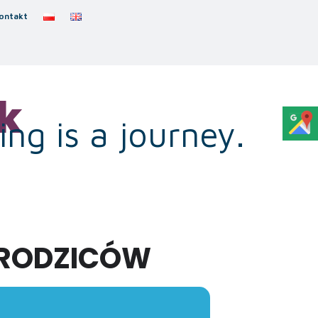
ontakt
k
ng is a journey.
 RODZICÓW