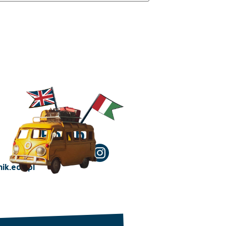
Polub!
ik.edu.pl