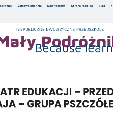
odróżnik
Zdrowa kuchnia
Kalendarium
Strefa rodzica
Blog
K
NIEPUBLICZNE DWUJĘZYCZNE PRZEDSZKOLE
Mały Podróżni
Because learni
TR EDUKACJI – PRZE
JA – GRUPA PSZCZÓŁEK