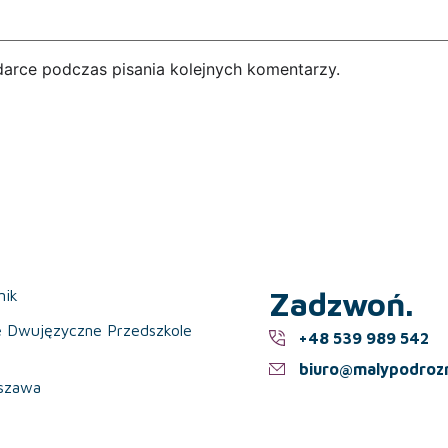
darce podczas pisania kolejnych komentarzy.
Zadzwoń.
nik
e Dwujęzyczne Przedszkole
+48 539 989 542
biuro@malypodrozn
szawa