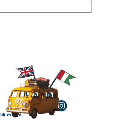
Polub!
ik.edu.pl