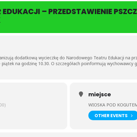
EDUKACJI – PRZEDSTAWIENIE PSZC
K
nizują dodatkową wycieczkę do Narodowego Teatru Edukacji na prze
- piątek na godzinę 10.30. O szczegółach poinformują wychowawcy g
miejsce
00)
WIOSKA POD KOGUTEM
OTHER EVENTS