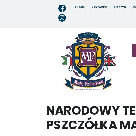
O nas
Zerówka
Oferta
P
NARODOWY TEA
PSZCZÓŁKA MA