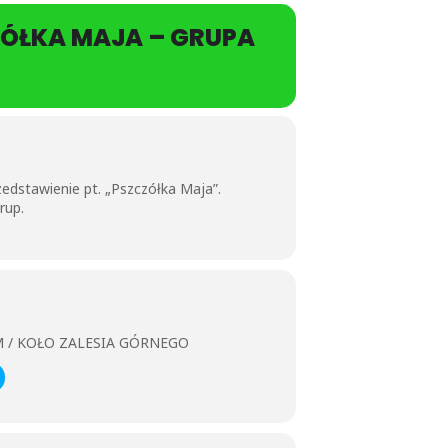
ZÓŁKA MAJA – GRUPA
dstawienie pt. „Pszczółka Maja”.
rup.
 / KOŁO ZALESIA GÓRNEGO