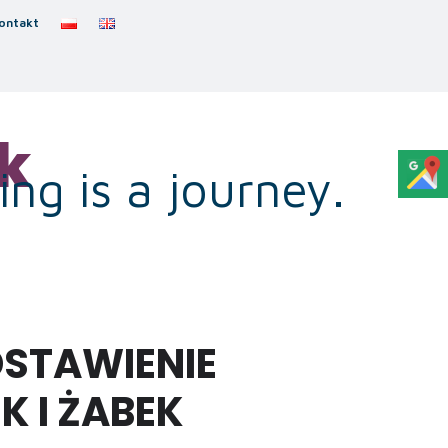
ontakt
k
ng is a journey.
DSTAWIENIE
 I ŻABEK