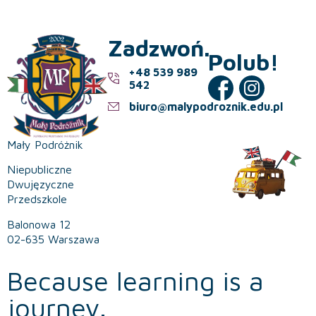
Zadzwoń.
Polub!
+48 539 989
542
biuro@malypodroznik.edu.pl
Mały Podróżnik
Niepubliczne
Dwujęzyczne
Przedszkole
Balonowa 12
02-635 Warszawa
Because learning is a
journey.