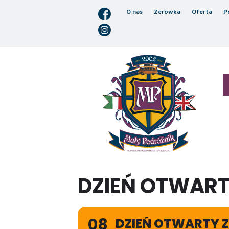
O nas
Zerówka
Oferta
P
DZIEŃ OTWART
08
DZIEŃ OTWARTY Z