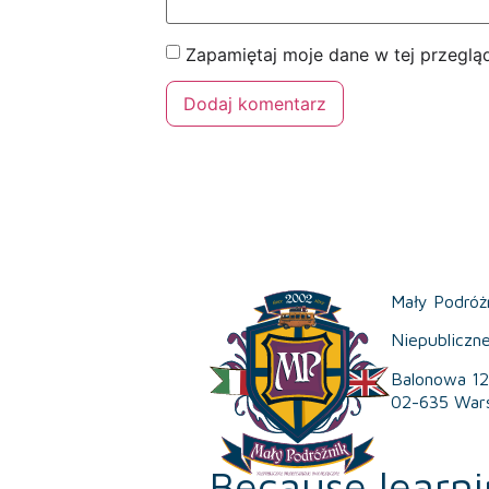
Zapamiętaj moje dane w tej przeglą
Mały Podróż
Niepubliczn
Balonowa 12
02-635 War
Because learni