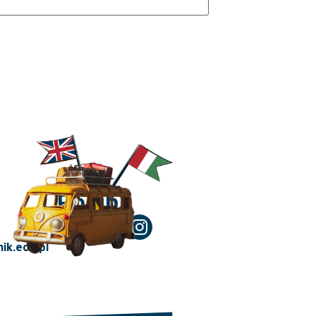
Polub!
ik.edu.pl