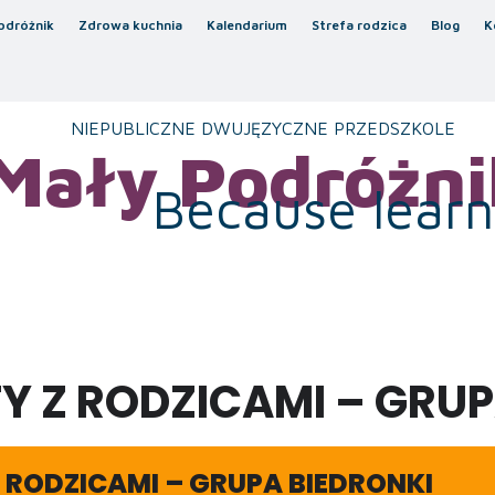
odróżnik
Zdrowa kuchnia
Kalendarium
Strefa rodzica
Blog
K
NIEPUBLICZNE DWUJĘZYCZNE PRZEDSZKOLE
Mały Podróżni
Because learni
Y Z RODZICAMI – GRUP
 RODZICAMI – GRUPA BIEDRONKI