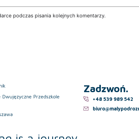
darce podczas pisania kolejnych komentarzy.
Zadzwoń.
nik
e Dwujęzyczne Przedszkole
+48 539 989 542
biuro@malypodrozn
szawa
ng is a journey.