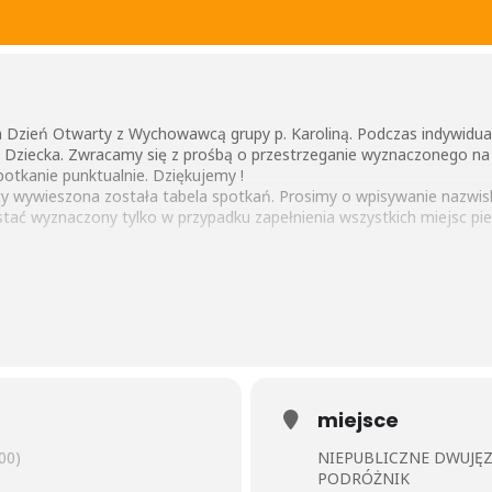
 Dzień Otwarty z Wychowawcą grupy p. Karoliną. Podczas indywidu
 Dziecka. Zwracamy się z prośbą o przestrzeganie wyznaczonego na r
otkanie punktualnie. Dziękujemy !
cy wywieszona została tabela spotkań. Prosimy o wpisywanie nazwis
ać wyznaczony tylko w przypadku zapełnienia wszystkich miejsc pier
miejsce
00)
NIEPUBLICZNE DWUJĘ
PODRÓŻNIK