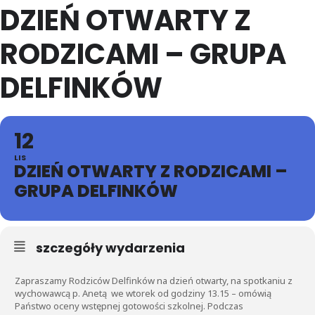
DZIEŃ OTWARTY Z
RODZICAMI – GRUPA
DELFINKÓW
12
LIS
DZIEŃ OTWARTY Z RODZICAMI –
GRUPA DELFINKÓW
szczegóły wydarzenia
Zapraszamy Rodziców Delfinków na dzień otwarty, na spotkaniu z
wychowawcą p. Anetą we wtorek od godziny 13.15 – omówią
Państwo oceny wstępnej gotowości szkolnej. Podczas