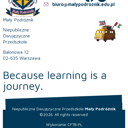
biuro@malypodroznik.edu.pl
Mały Podróżnik
Niepubliczne
Dwujęzyczne
Przedszkole
Balonowa 12
02-635 Warszawa
Because learning is a
journey.
Niepubliczne Dwujęzyczne Przedszkole
Mały Podróżnik
©2026. All rights reserved.
Wykonanie
CFTB.PL