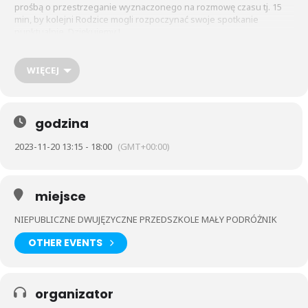
prośbą o przestrzeganie wyznaczonego na rozmowę czasu tj. 15
min, by kolejni Rodzice mogli rozpoczynać swoje spotkanie
punktualnie. Dziękujemy !
Przypominamy, że w szatni na tablicach grupowych wywieszone
zostaną tabela spotkań. Prosimy o wpisywanie nazwiska przy
wybranej godzinie. Informujemy, że kolejny termin może zostać
WIĘCEJ
wyznaczony
tylko w przypadku zapełnienia wszystkich miejsc pierwszej listy.
Zachęcamy, także do skorzystania z Dyżuru telefonicznego.
godzina
2023-11-20 13:15 - 18:00
(GMT+00:00)
miejsce
NIEPUBLICZNE DWUJĘZYCZNE PRZEDSZKOLE MAŁY PODRÓŻNIK
OTHER EVENTS
organizator