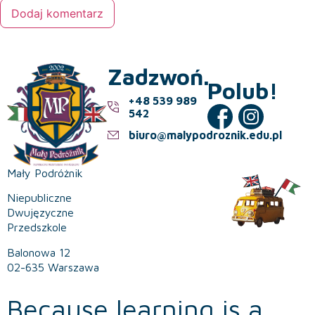
Zadzwoń.
Polub!
+48 539 989
542
biuro@malypodroznik.edu.pl
Mały Podróżnik
Niepubliczne
Dwujęzyczne
Przedszkole
Balonowa 12
02-635 Warszawa
Because learning is a