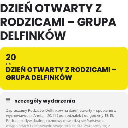
DZIEŃ OTWARTY Z
RODZICAMI – GRUPA
DELFINKÓW
20
LIS
DZIEŃ OTWARTY Z RODZICAMI –
GRUPA DELFINKÓW
szczegóły wydarzenia
Zapraszamy Rodziców Delfinków na dzień otwarty – spotkanie z
wychowawca p. Anetą – 20.11 ( poniedziałek ) od godziny 13.15.
Podczas indywidualnej rozmowy dowiedzą się Państwo o
osiągnięciach i zachowaniu swojego Dziecka. Zwracamy się z