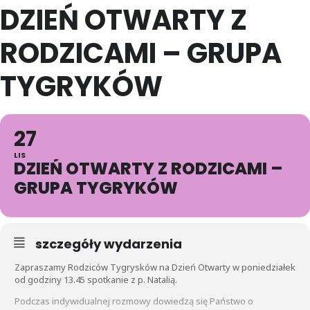
DZIEŃ OTWARTY Z
RODZICAMI – GRUPA
TYGRYKÓW
27
LIS
DZIEŃ OTWARTY Z RODZICAMI –
GRUPA TYGRYKÓW
szczegóły wydarzenia
Zapraszamy Rodziców Tygrysków na Dzień Otwarty w poniedziałek
od godziny 13.45 spotkanie z p. Natalią.
Podczas indywidualnej rozmowy dowiedzą się Państwo o