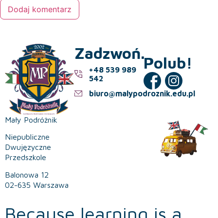
Zadzwoń.
Polub!
+48 539 989
542
biuro@malypodroznik.edu.pl
Mały Podróżnik
Niepubliczne
Dwujęzyczne
Przedszkole
Balonowa 12
02-635 Warszawa
Because learning is a