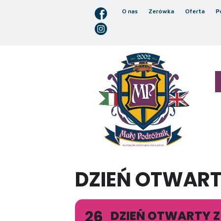
O nas
Zerówka
Oferta
P
DZIEŃ OTWART
26
DZIEŃ OTWARTY 