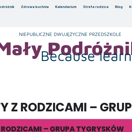
odróżnik
Zdrowa kuchnia
Kalendarium
Strefa rodzica
Blog
K
NIEPUBLICZNE DWUJĘZYCZNE PRZEDSZKOLE
Mały Podróżni
Because learni
Y Z RODZICAMI – GR
Z RODZICAMI – GRUPA TYGRYSKÓW