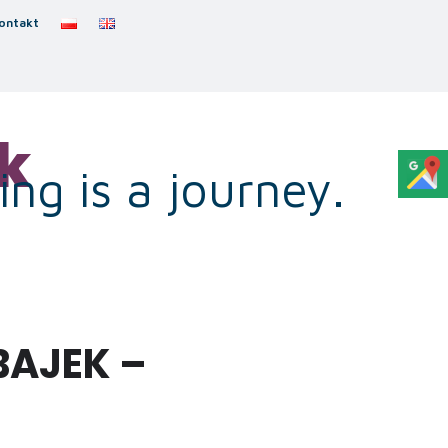
ontakt
k
ng is a journey.
BAJEK –