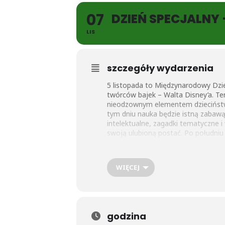
07
DZIEŃ SPECJALNY 
LIS
szczegóły wydarzenia
5 listopada to Międzynarodowy Dzie
twórców bajek – Walta Disney’a. Te
nieodzownym elementem dzieciństwa
tym dniu nauka będzie istną zabaw
intelektualne, zagadki tematyczne i
swoją ulubioną postać. Po południu 
WIĘCEJ
godzina