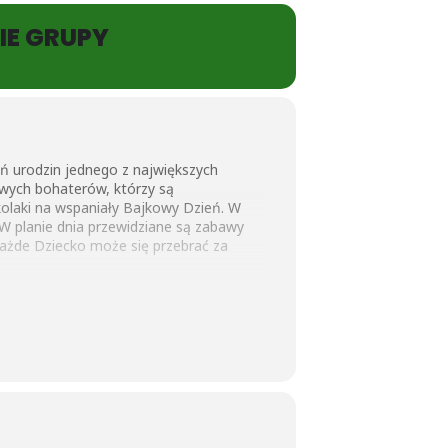
IE GRUPY
eń urodzin jednego z największych
owych bohaterów, którzy są
olaki na wspaniały Bajkowy Dzień. W
W planie dnia przewidziane są zabawy
 każde Dziecko może się przebrać za