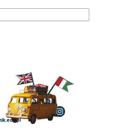
Polub!
ik.edu.pl