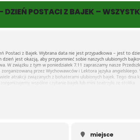
– DZIEŃ POSTACI Z BAJEK – WSZYSTK
ń Postaci z Bajek. Wybrana data nie jest przypadkowa – jest to dzi
n dzień jest okazją, aby przypomnieć sobie naszych ulubionych bajk
. W związku z tym w poniedziałek 7.11 zapraszamy nasze Przedszk
ą zorganizowaną przez Wychowawców i Lektora języka angielskiego. 
 wiele atrakcji związanych z bohaterami ulubionych bajek. Tego dnia
zorganizujemy wspólne czytanie bajek lub mini teatrzyki ze stolika.
miejsce