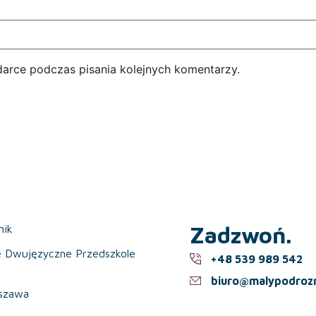
darce podczas pisania kolejnych komentarzy.
Zadzwoń.
nik
e Dwujęzyczne Przedszkole
+48 539 989 542
biuro@malypodrozn
szawa