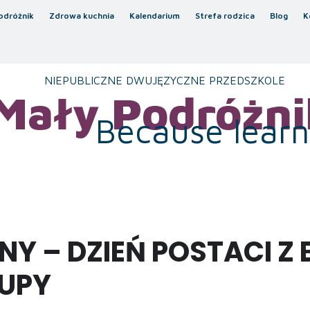
odróżnik
Zdrowa kuchnia
Kalendarium
Strefa rodzica
Blog
K
NIEPUBLICZNE DWUJĘZYCZNE PRZEDSZKOLE
Mały Podróżni
Because learni
NY – DZIEŃ POSTACI Z 
UPY