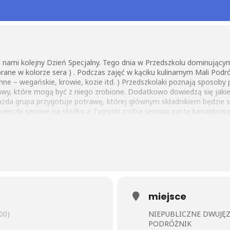
 nami kolejny Dzień Specjalny. Tego dnia w Przedszkolu dominującym 
brane w kolorze sera ) . Podczas zajęć w kąciku kulinarnym Mali Po
nne – wegańskie, krowie, kozie itd. ) Przedszkolaki poznają sposoby p
y, które mogą być z niego zrobione. Dodatkowo dowiedzą się jaki
żda grupa przygotuje potrawę, której głównym składnikiem będzie se
 bułeczki serowe na słodko a Tygryski zrobią serową pastę kanapkow
miejsce
00)
NIEPUBLICZNE DWUJĘ
PODRÓŻNIK