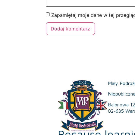
Zapamiętaj moje dane w tej przeglą
Mały Podróż
Niepubliczn
Balonowa 12
02-635 War
Because learni