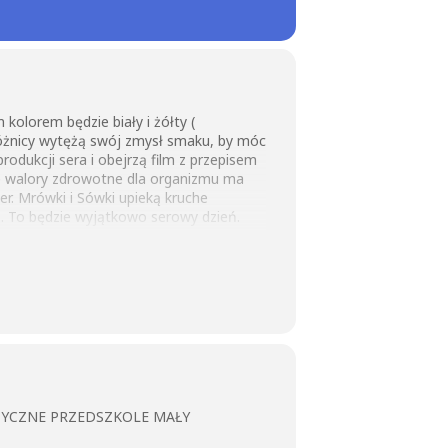
kolorem będzie biały i żółty (
dróżnicy wytężą swój zmysł smaku, by móc
rodukcji sera i obejrzą film z przepisem
e walory zdrowotne dla organizmu ma
r. Mrówki i Sówki upieką kruche
ą. To będzie wyjątkowo serowy dzień.
ZYCZNE PRZEDSZKOLE MAŁY