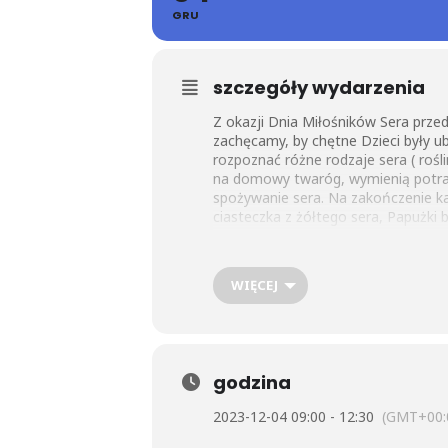
GRU
szczegóły wydarzenia
Z okazji Dnia Miłośników Sera przed
zachęcamy, by chętne Dzieci były u
rozpoznać różne rodzaje sera ( rośli
na domowy twaróg, wymienią potraw
spożywanie sera. Na zakończenie ka
ciasteczka z żółtego sera, Papużki
WIĘCEJ
godzina
2023-12-04 09:00 - 12:30
(GMT+00: