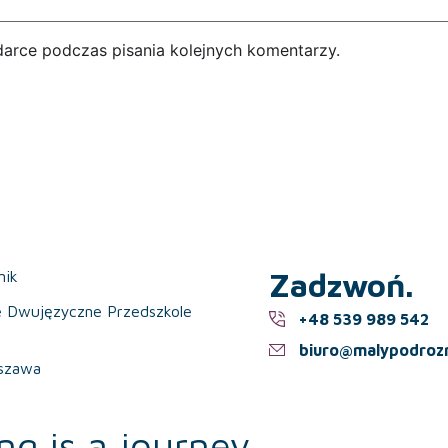
darce podczas pisania kolejnych komentarzy.
Zadzwoń.
nik
e Dwujęzyczne Przedszkole
+48 539 989 542
biuro@malypodrozn
szawa
ng is a journey.