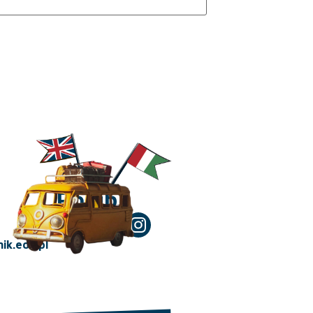
Polub!
ik.edu.pl