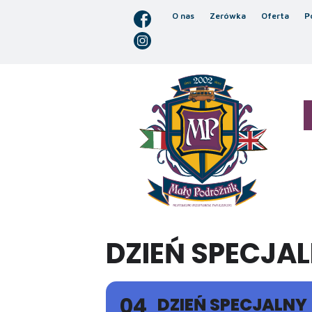
O nas
Zerówka
Oferta
P
DZIEŃ SPECJAL
04
DZIEŃ SPECJALNY 