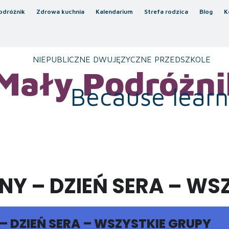
odróżnik
Zdrowa kuchnia
Kalendarium
Strefa rodzica
Blog
K
NIEPUBLICZNE DWUJĘZYCZNE PRZEDSZKOLE
Mały Podróżni
Because learni
NY – DZIEŃ SERA – WS
– DZIEŃ SERA – WSZYSTKIE GRUPY