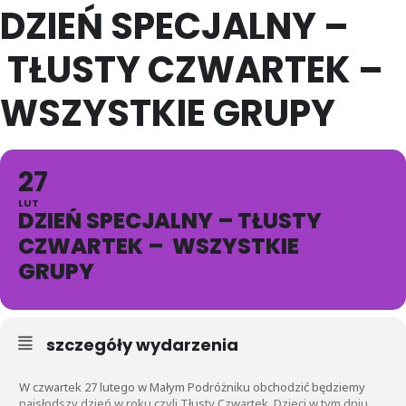
DZIEŃ SPECJALNY –
TŁUSTY CZWARTEK –
WSZYSTKIE GRUPY
27
LUT
DZIEŃ SPECJALNY – TŁUSTY
CZWARTEK – WSZYSTKIE
GRUPY
szczegóły wydarzenia
W czwartek 27 lutego w Małym Podróżniku obchodzić będziemy
najsłodszy dzień w roku czyli Tłusty Czwartek. Dzieci w tym dniu