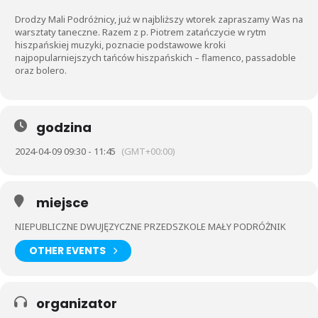
Drodzy Mali Podróżnicy, już w najbliższy wtorek zapraszamy Was na
warsztaty taneczne. Razem z p. Piotrem zatańczycie w rytm
hiszpańskiej muzyki, poznacie podstawowe kroki
najpopularniejszych tańców hiszpańskich – flamenco, passadoble
oraz bolero.
godzina
2024-04-09 09:30 - 11:45
(GMT+00:00)
miejsce
NIEPUBLICZNE DWUJĘZYCZNE PRZEDSZKOLE MAŁY PODRÓŻNIK
OTHER EVENTS
organizator