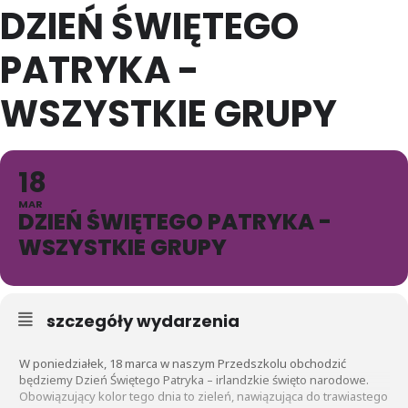
DZIEŃ ŚWIĘTEGO
PATRYKA -
WSZYSTKIE GRUPY
18
MAR
DZIEŃ ŚWIĘTEGO PATRYKA -
WSZYSTKIE GRUPY
szczegóły wydarzenia
W poniedziałek, 18 marca w naszym Przedszkolu obchodzić
będziemy Dzień Świętego Patryka – irlandzkie święto narodowe.
Obowiązujący kolor tego dnia to zieleń, nawiązująca do trawiastego