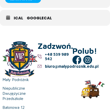
ICAL
GOOGLECAL
Zadzwoń.
Polub!
+48 539 989
542
biuro@malypodroznik.edu.pl
Mały Podróżnik
Niepubliczne
Dwujęzyczne
Przedszkole
Balonowa 12