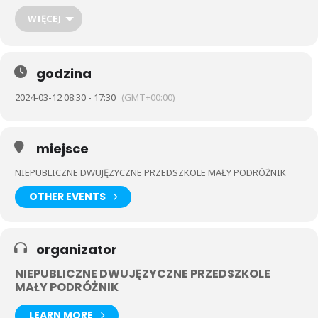
niedługo. O szczegółach organizacji tego dnia poinformują
Państwa Wychowawcy. Wiosno przybywaj.
WIĘCEJ
godzina
2024-03-12 08:30 - 17:30
(GMT+00:00)
miejsce
NIEPUBLICZNE DWUJĘZYCZNE PRZEDSZKOLE MAŁY PODRÓŻNIK
OTHER EVENTS
organizator
NIEPUBLICZNE DWUJĘZYCZNE PRZEDSZKOLE
MAŁY PODRÓŻNIK
LEARN MORE