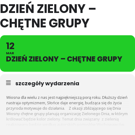
DZIEŃ ZIELONY –
CHĘTNE GRUPY
12
MAR
DZIEŃ ZIELONY – CHĘTNE GRUPY
szczegóły wydarzenia
Wiosna dla wielu z nas jest najpiękniejszą porą roku. Dłuższy dzień
nastraja optymizmem, Słońce daje energię, budząca się do życia
przyroda motywuje do działania. Z okazji zbliżającego się Dnia
Wiosny chętne grupy planują organizację Zielonego Dnia, w którym
królować będzie kolor zielony. Temat dnia związany z zielenią
realizowany będzie według autorskich pomysłów Wychowawców.
Co lub kto będzie jego bohaterem dowiedzą się Mali Podróżnicy już