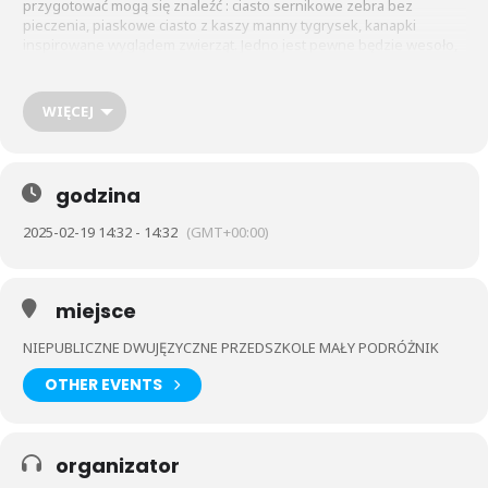
przygotować mogą się znaleźć : ciasto sernikowe zebra bez
pieczenia, piaskowe ciasto z kaszy manny tygrysek, kanapki
inspirowane wyglądem zwierząt. Jedno jest pewne będzie wesoło,
smacznie i kolorowo.
WIĘCEJ
godzina
2025-02-19 14:32 - 14:32
(GMT+00:00)
miejsce
NIEPUBLICZNE DWUJĘZYCZNE PRZEDSZKOLE MAŁY PODRÓŻNIK
OTHER EVENTS
organizator