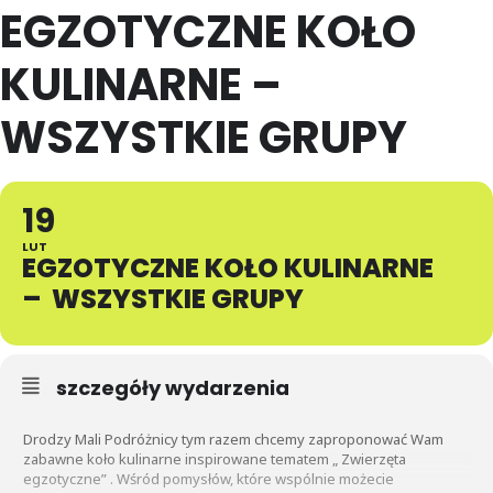
EGZOTYCZNE KOŁO
KULINARNE –
WSZYSTKIE GRUPY
19
LUT
EGZOTYCZNE KOŁO KULINARNE
– WSZYSTKIE GRUPY
szczegóły wydarzenia
Drodzy Mali Podróżnicy tym razem chcemy zaproponować Wam
zabawne koło kulinarne inspirowane tematem „ Zwierzęta
egzotyczne” . Wśród pomysłów, które wspólnie możecie