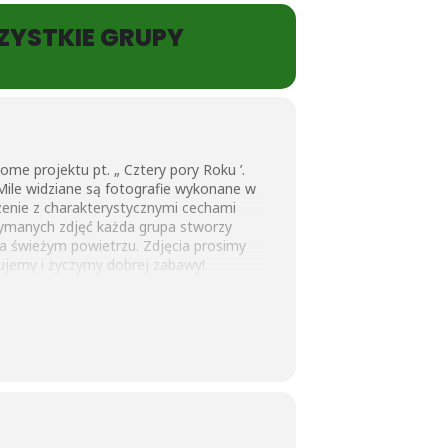
SZYSTKIE GRUPY
e projektu pt. „ Cztery pory Roku ’.
ile widziane są fotografie wykonane w
zenie z charakterystycznymi cechami
trzymanych zdjęć każda grupa stworzy
a świeżym powietrzu. Zdjęcia prosimy
jemy i życzymy dobrej zabawy!