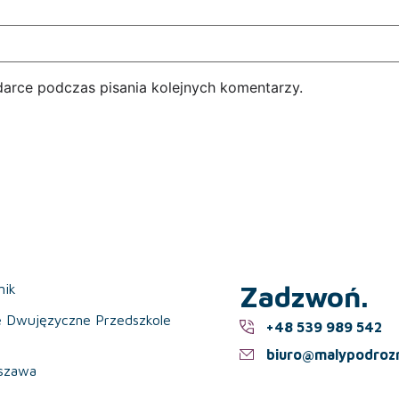
darce podczas pisania kolejnych komentarzy.
Zadzwoń.
nik
e Dwujęzyczne Przedszkole
+48 539 989 542
biuro@malypodrozn
szawa