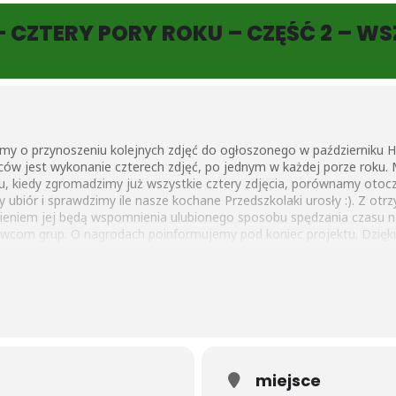
 CZTERY PORY ROKU – CZĘŚĆ 2 – W
y o przynoszeniu kolejnych zdjęć do ogłoszonego w październiku Hom
w jest wykonanie czterech zdjęć, po jednym w każdej porze roku. M
ktu, kiedy zgromadzimy już wszystkie cztery zdjęcia, porównamy otoc
emy ubiór i sprawdzimy ile nasze kochane Przedszkolaki urosły :). Z o
nieniem jej będą wspomnienia ulubionego sposobu spędzania czasu n
com grup. O nagrodach poinformujemy pod koniec projektu. Dzięku
miejsce