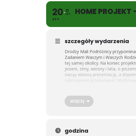
20
HOME PROJEKT –
11
LUT
STY
szczegóły wydarzenia
Drodzy Mali Podróżnicy przypominam
Zadaniem Waszym i Waszych Rodzicó
tej samej okolicy. Na koniec proje
jesieni, zimy, wiosny i lata, o pisz
swoją własną prezentację, a dopeł
sukcesywnie przekazywać Wychowaw
WIĘCEJ
godzina