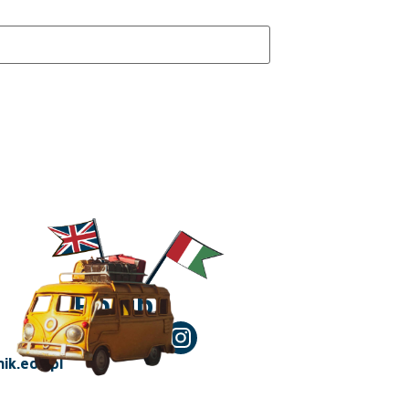
Polub!
ik.edu.pl