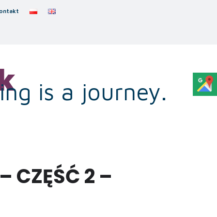
ontakt
k
ng is a journey.
– CZĘŚĆ 2 –