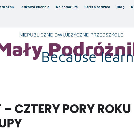
odróżnik
Zdrowa kuchnia
Kalendarium
Strefa rodzica
Blog
K
NIEPUBLICZNE DWUJĘZYCZNE PRZEDSZKOLE
Mały Podróżni
Because learni
– CZTERY PORY ROKU 
UPY