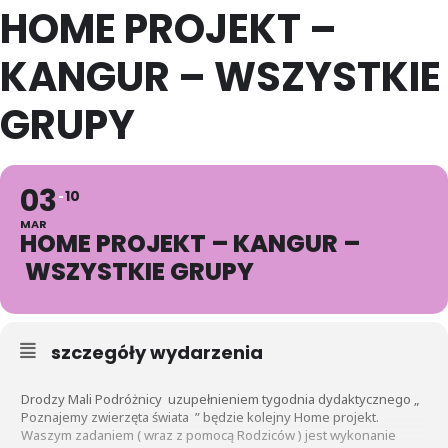
HOME PROJEKT –
KANGUR – WSZYSTKIE
GRUPY
03
10
MAR
HOME PROJEKT – KANGUR –
WSZYSTKIE GRUPY
szczegóły wydarzenia
Drodzy Mali Podróżnicy uzupełnieniem tygodnia dydaktycznego „
Poznajemy zwierzęta świata ” będzie kolejny Home projekt.
Waszym zadaniem ( wraz z pomocą Rodziców ) jest wykonanie