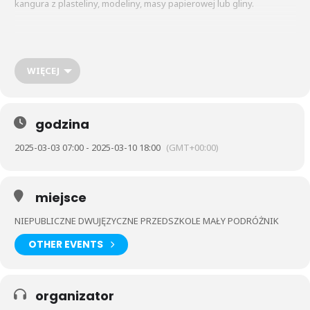
kangura z plasteliny, modeliny, masy papierowej lub gliny.
Prace będziemy zbierać od 3.03 do 10.03 – prosimy pamiętać, by
wszystkie dzieła były podpisane. Wszyscy twórcy Kangurów
zostaną nagrodzeni miłą tematyczną niespodzianką.
WIĘCEJ
godzina
2025-03-03 07:00 - 2025-03-10 18:00
(GMT+00:00)
miejsce
NIEPUBLICZNE DWUJĘZYCZNE PRZEDSZKOLE MAŁY PODRÓŻNIK
OTHER EVENTS
organizator