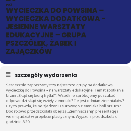
PAŹ
WYCIECZKA DO POWSINA –
WYCIECZKA DODATKOWA -
JESIENNE WARSZTATY
EDUKACYJNE – GRUPA
PSZCZÓŁEK, ŻABEK I
ZAJĄCZKÓW
szczegóły wydarzenia
Serdecznie zapraszamy trzy najstarsze grupy na dodatkową
wycieczkę do Powsina – na warsztaty edukacyjne. Temat spotkania
brzmi „Skąd się biorą frytki?”. Wspólnie spróbujemy poszukać
odpowiedzi skąd się wzięły ziemniaki? Ile jest odmian ziemniaków?
Czy to prawda, że po zjedzeniu surowego ziemniaka boli brzuch?
Dodatkowo przedszkolaki obejrzą „Ziemniaczaną” prezentację i
wezmą udział w projekcie plastycznym. Wyjazd z przedszkola o
godzinie 8.30.