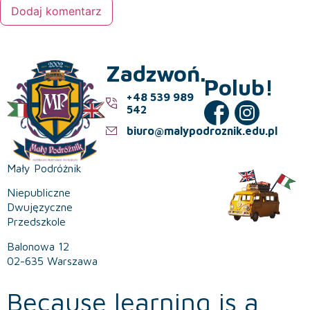
Zadzwoń.
Polub!
+48 539 989
542
biuro@malypodroznik.edu.pl
Mały Podróżnik
Niepubliczne
Dwujęzyczne
Przedszkole
Balonowa 12
02-635 Warszawa
Because learning is a