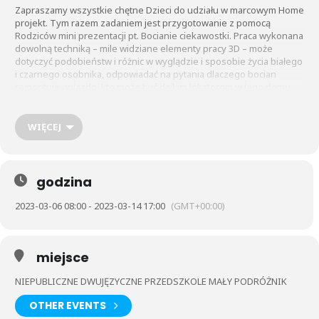
Zapraszamy wszystkie chętne Dzieci do udziału w marcowym Home
projekt. Tym razem zadaniem jest przygotowanie z pomocą
Rodziców mini prezentacji pt. Bocianie ciekawostki. Praca wykonana
dowolną techniką – mile widziane elementy pracy 3D – może
dotyczyć podobieństw i różnic w wyglądzie i sposobie życia białego
i czarnego osobnika, odpowiadać na pytania dlaczego bocian
remontuje gniazdo, kto może być dzikim lokatorem w jego domu,
jakie jest ulubione menu długodzioba, kto daje sygnał ptakom do
gromadzenia sejmików i sygnał do lotu, jak dzielą rok na podróż z
Polski i z powrotem.
WIĘCEJ
Podpisaną pracę – należy przynieść do Przedszkola do wtorku 7.03.
Wszystkie piękne prace zostaną nagrodzone miłą niespodzianką.
godzina
2023-03-06 08:00 - 2023-03-14 17:00
(GMT+00:00)
miejsce
NIEPUBLICZNE DWUJĘZYCZNE PRZEDSZKOLE MAŁY PODRÓŻNIK
OTHER EVENTS