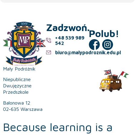
Zadzwoń.
Polub!
+48 539 989
542
biuro@malypodroznik.edu.pl
Mały Podróżnik
Niepubliczne
Dwujęzyczne
Przedszkole
Balonowa 12
02-635 Warszawa
Because learning is a