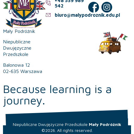
+48 539 989
542
biuro@malypodroznik.edu.pl
Mały Podróżnik
Niepubliczne
Dwujęzyczne
Przedszkole
Balonowa 12
02-635 Warszawa
Because learning is a
journey.
Niepubliczne Dwujęzyczne Przedszkole
Mały Podróżnik
©2026. All rights reserved.