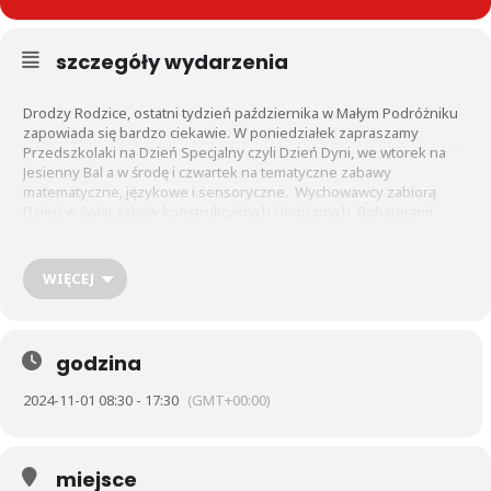
szczegóły wydarzenia
Drodzy Rodzice, ostatni tydzień października w Małym Podróżniku
zapowiada się bardzo ciekawie. W poniedziałek zapraszamy
Przedszkolaki na Dzień Specjalny czyli Dzień Dyni, we wtorek na
Jesienny Bal a w środę i czwartek na tematyczne zabawy
matematyczne, językowe i sensoryczne. Wychowawcy zabiorą
Dzieci w świat zabaw konstrukcyjnych i logicznych. Bohaterami
przygotowanych zadań będą liczby, litery, figury geometryczne
oraz pory roku, miesiące, dni tygodnia utrwalane podczas ścieżek
sensorycznych.
WIĘCEJ
godzina
2024-11-01 08:30 - 17:30
(GMT+00:00)
miejsce