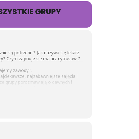
SZYSTKIE GRUPY
c są potrzebni? Jak nazywa się lekarz
ęży? Czym zajmuje się malarz cytrusów ?
najemy zawody ”.
jciekawsze, najzabawniejsze zajęcia i
rsze grupy porozmawiają o dawnych i
z zawodami ratunkowymi – utrwalą
mat pracę plastyczną.