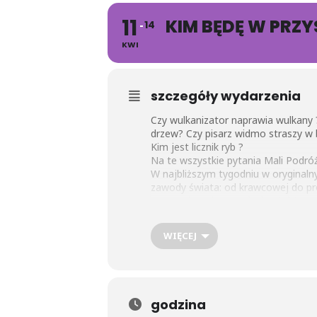
11
KIM BĘDĘ W PRZ
14
KWI
szczegóły wydarzenia
Czy wulkanizator naprawia wulkany
drzew? Czy pisarz widmo straszy w 
Kim jest licznik ryb ?
Na te wszystkie pytania Mali Podró
W najbliższym tygodniu w oryginaln
zawody świata: od krawcowej do pro
zapomnianych zawodach a także za
numery alarmowe, przypomną sobie j
Podsumowując temat Przedszkolaki o
WIĘCEJ
godzina