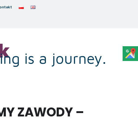
ontakt
k
ng is a journey.
EMY ZAWODY –