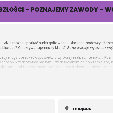
YSZŁOŚCI – POZNAJEMY ZAWODY – W
 ? Gdzie można spotkać nurka golfowego? Dlaczego hodowcy dżdżowni
bibliotece? Co ukrywa tajemniczy klient? Gdzie pracuje wyciskacz w
żnicy mogą poszukać odpowiedzi przy okazji realizacji tematu „ Poz
y sposób przedstawimy naszym Przedszkolakom najpopularniejsze, na
jektanta, od testera zapachów do testera śliskości zjeżdżalni. Sta
wodach przyszłości . Chętne grupy powtórzą wiadomości związane 
akie cechy charakteru powinien mieć strażak czy lekarz.
powiedzą kim chciałyby zostać w przyszłości i wykonają na ten te
miejsce