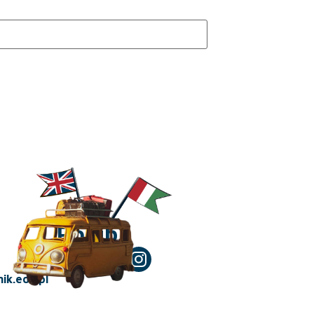
Polub!
ik.edu.pl