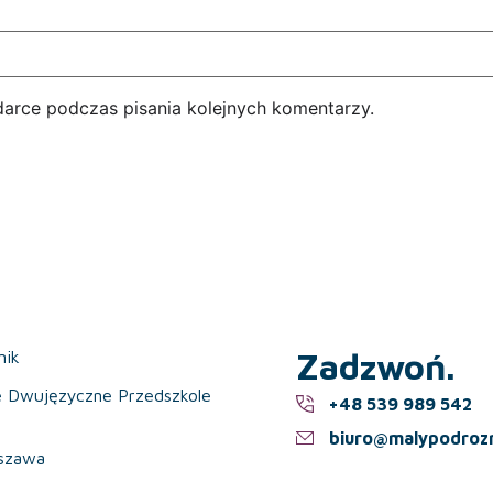
darce podczas pisania kolejnych komentarzy.
Zadzwoń.
nik
e Dwujęzyczne Przedszkole
+48 539 989 542
biuro@malypodrozn
szawa