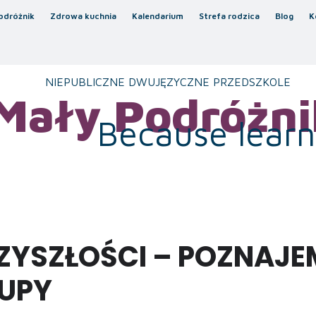
odróżnik
Zdrowa kuchnia
Kalendarium
Strefa rodzica
Blog
K
NIEPUBLICZNE DWUJĘZYCZNE PRZEDSZKOLE
Mały Podróżni
Because learni
RZYSZŁOŚCI – POZNAJ
UPY