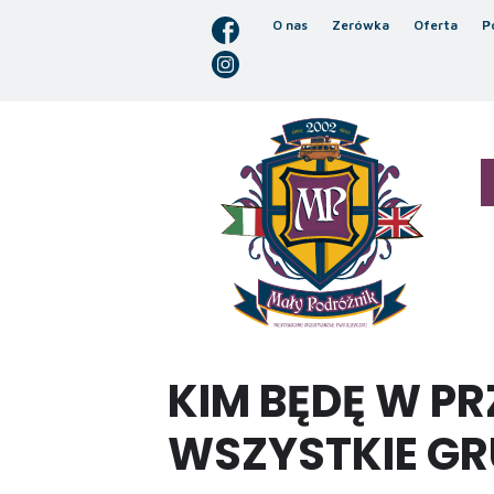
O nas
Zerówka
Oferta
P
KIM BĘDĘ W P
WSZYSTKIE GR