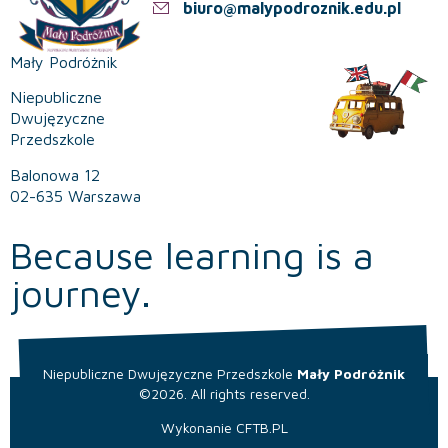
biuro@malypodroznik.edu.pl
Mały Podróżnik
Niepubliczne
Dwujęzyczne
Przedszkole
Balonowa 12
02-635 Warszawa
Because learning is a
journey.
Niepubliczne Dwujęzyczne Przedszkole
Mały Podróżnik
©2026. All rights reserved.
Wykonanie
CFTB.PL