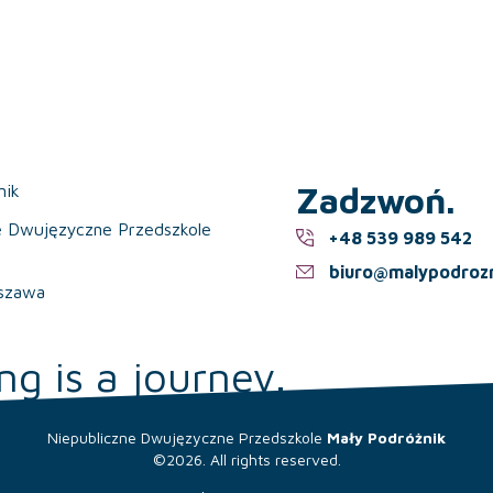
Zadzwoń.
nik
e Dwujęzyczne Przedszkole
+48 539 989 542
biuro@malypodrozn
szawa
ng is a journey.
Niepubliczne Dwujęzyczne Przedszkole
Mały Podróżnik
©2026. All rights reserved.