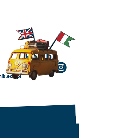
Polub!
ik.edu.pl