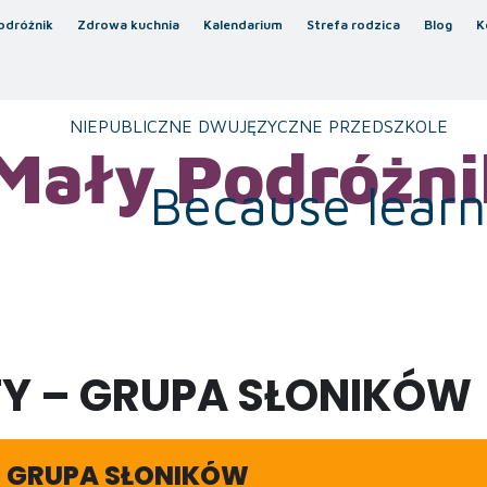
odróżnik
Zdrowa kuchnia
Kalendarium
Strefa rodzica
Blog
K
NIEPUBLICZNE DWUJĘZYCZNE PRZEDSZKOLE
Mały Podróżni
Because learni
Y – GRUPA SŁONIKÓW
– GRUPA SŁONIKÓW