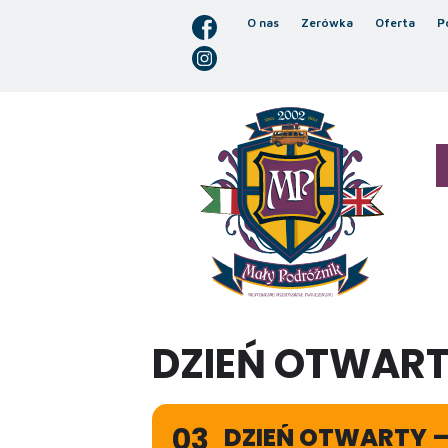
O nas
Zerówka
Oferta
P
DZIEŃ OTWART
03
DZIEŃ OTWARTY 