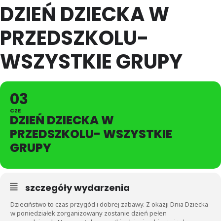
DZIEŃ DZIECKA W
PRZEDSZKOLU-
WSZYSTKIE GRUPY
03
CZE
DZIEŃ DZIECKA W
PRZEDSZKOLU- WSZYSTKIE
GRUPY
szczegóły wydarzenia
Dzieciństwo to czas przygód i dobrej zabawy. Z okazji Dnia Dziecka
w poniedziałek zorganizowany zostanie dzień pełen