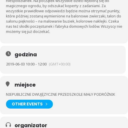
niespodzianek. Na początek wszystkie dzieci wybiorą się do
magicznego ogrodu, by odszukać koperty z zadaniami. Za
wszystkie prawidłowe odpowiedzi będzie można otrzymać punkty,
które później zostaną wymienione na balonowe zwierzaki, talon do
salonu piękności – na malowanie buziek, kolorowe naklejki. Czeka
nas też słodki poczęstunek i fabryka domowych lodów. Wszyscy nie
możemy się już doczekać.
godzina
2019-06-03 10:00 - 12:00
(GMT+00:00)
miejsce
NIEPUBLICZNE DWUJĘZYCZNE PRZEDSZKOLE MAŁY PODRÓŻNIK
OTHER EVENTS
organizator