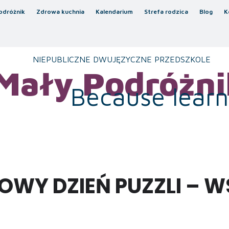
odróżnik
Zdrowa kuchnia
Kalendarium
Strefa rodzica
Blog
K
NIEPUBLICZNE DWUJĘZYCZNE PRZEDSZKOLE
Mały Podróżni
Because learni
WY DZIEŃ PUZZLI – W