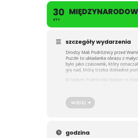
30
MIĘDZYNARODOWY 
STY
szczegóły wydarzenia
Drodzy Mali Podróżnicy przed Wami 
Puzzle to układanka obrazu z mały
było jako czasownik, który oznacza
grę nad, którą trzeba dokładnie pom
W Małym Podróżniku będzie to Dzie
grupa postara się ułożyć wszystkie 
można zabrać do domu. Będziemy si
WIĘCEJ
godzina