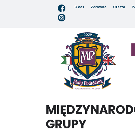
O nas
Zerówka
Oferta
P
MIĘDZYNARODO
GRUPY