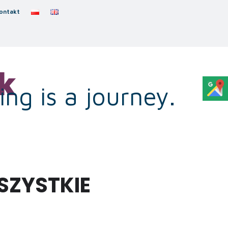
ontakt
k
ng is a journey.
SZYSTKIE