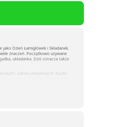
e jako Dzień Łamigłówek i Składanek.
 wiele znaczeń. Początkowo używane
gadka, układanka. Dziś oznacza także
zykowych i zabaw umysłowych. Każda
towanie własnych puzzli, które będzie