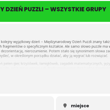
DZIEŃ PUZZLI – WSZYSTKIE GRUPY
kolejny wyjątkowy dzień – Międzynarodowy Dzień Puzzli znany takż
ch fragmentów o specyficznym kształcie. Ale samo słowo puzzle ma
ł dezorientację, nierozumienie. Potem stało się synonimem słowa za
yśleć, w określonym porządku działać, aby ją wygrać lub rozwiązać.
ń pełen gier, krzyżówek, łamigłówek, zagadek matematycznych, ję
puzzle, jakie ma w swojej sali. Podsumowaniem dnia będzie zaprojek
ę dobrze bawić.
miejsce