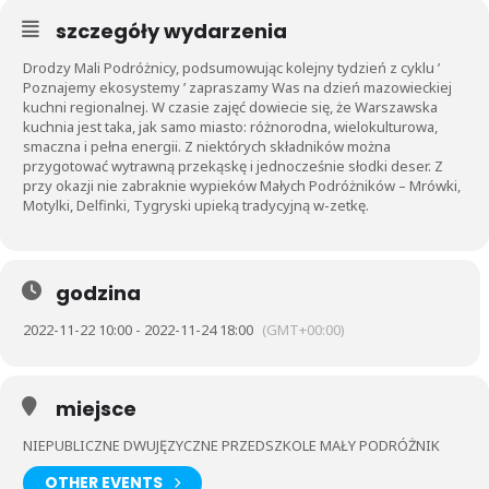
szczegóły wydarzenia
Drodzy Mali Podróżnicy, podsumowując kolejny tydzień z cyklu ’
Poznajemy ekosystemy ’ zapraszamy Was na dzień mazowieckiej
kuchni regionalnej. W czasie zajęć dowiecie się, że Warszawska
kuchnia jest taka, jak samo miasto: różnorodna, wielokulturowa,
smaczna i pełna energii. Z niektórych składników można
przygotować wytrawną przekąskę i jednocześnie słodki deser. Z
przy okazji nie zabraknie wypieków Małych Podróżników – Mrówki,
Motylki, Delfinki, Tygryski upieką tradycyjną w-zetkę.
godzina
2022-11-22 10:00 - 2022-11-24 18:00
(GMT+00:00)
miejsce
NIEPUBLICZNE DWUJĘZYCZNE PRZEDSZKOLE MAŁY PODRÓŻNIK
OTHER EVENTS