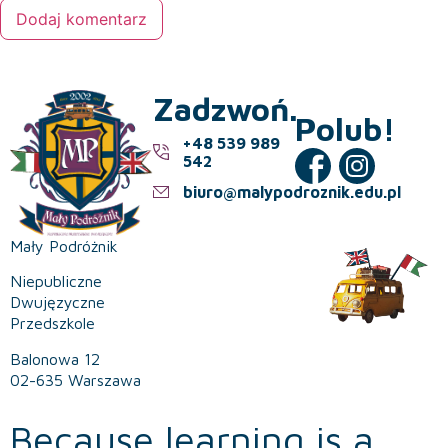
Zadzwoń.
Polub!
+48 539 989
542
biuro@malypodroznik.edu.pl
Mały Podróżnik
Niepubliczne
Dwujęzyczne
Przedszkole
Balonowa 12
02-635 Warszawa
Because learning is a