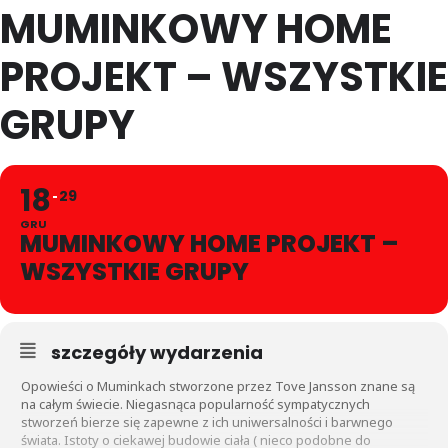
MUMINKOWY HOME
PROJEKT – WSZYSTKIE
GRUPY
18
29
GRU
MUMINKOWY HOME PROJEKT –
WSZYSTKIE GRUPY
szczegóły wydarzenia
Opowieści o Muminkach stworzone przez Tove Jansson znane są
na całym świecie. Niegasnąca popularność sympatycznych
stworzeń bierze się zapewne z ich uniwersalności i barwnego
świata. Istoty o ciekawej budowie ciała ( nieco podobne do