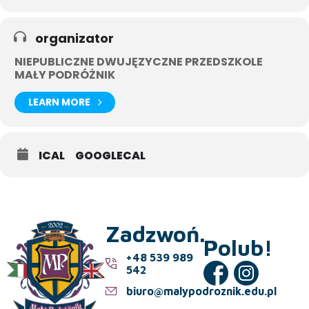
organizator
NIEPUBLICZNE DWUJĘZYCZNE PRZEDSZKOLE
MAŁY PODRÓŻNIK
LEARN MORE
ICAL
GOOGLECAL
Zadzwoń.
Polub!
+48 539 989
542
biuro@malypodroznik.edu.pl