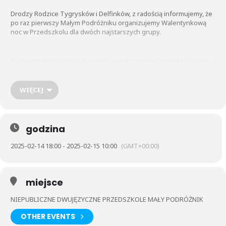
Drodzy Rodzice Tygrysków i Delfinków, z radością informujemy, że
po raz pierwszy Małym Podróżniku organizujemy Walentynkową
noc w Przedszkolu dla dwóch najstarszych grupy.
W ten wyjątkowy wieczór oprócz wymarzonej nocowanki i piżama
party czeka na Dzieci wiele niespodzianek i atrakcji m.in
walentynkowe zabawy i zagadki, serduszkowy tor przeszkód,
labirynt zmysłów, dyskoteka z serduszkami, seans filmowy a także
WIĘCEJ
ciastelinowe wyzwania.
Przedszkolaki będą się nie tylko doskonale bawić ale zjedzą także
godzina
Walentynkową kolację, przekąski oraz śniadanie.
2025-02-14 18:00 - 2025-02-15 10:00
(GMT+00:00)
miejsce
NIEPUBLICZNE DWUJĘZYCZNE PRZEDSZKOLE MAŁY PODRÓŻNIK
OTHER EVENTS