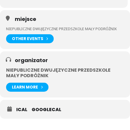
bardzo precyzyjne określenia np. na dziadków i babcie. Zamiast
zwykłego „babcia” powiedzą dosłownie „mama mamy” mormor lub
„mama taty” farmor . Z kolei „dziadek” to „tata mamy” morfar lub
„tata taty” farfar. To będzie bardzo interesujący tydzień.
miejsce
NIEPUBLICZNE DWUJĘZYCZNE PRZEDSZKOLE MAŁY PODRÓŻNIK
OTHER EVENTS
organizator
NIEPUBLICZNE DWUJĘZYCZNE PRZEDSZKOLE
MAŁY PODRÓŻNIK
LEARN MORE
ICAL
GOOGLECAL