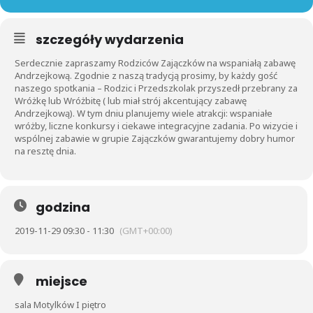
szczegóły wydarzenia
Serdecznie zapraszamy Rodziców Zajączków na wspaniałą zabawę
Andrzejkową. Zgodnie z naszą tradycją prosimy, by każdy gość
naszego spotkania – Rodzic i Przedszkolak przyszedł przebrany za
Wróżkę lub Wróżbitę ( lub miał strój akcentujący zabawę
Andrzejkową). W tym dniu planujemy wiele atrakcji: wspaniałe
wróżby, liczne konkursy i ciekawe integracyjne zadania. Po wizycie i
wspólnej zabawie w grupie Zajączków gwarantujemy dobry humor
na resztę dnia.
godzina
2019-11-29 09:30 - 11:30
(GMT+00:00)
miejsce
sala Motylków I piętro