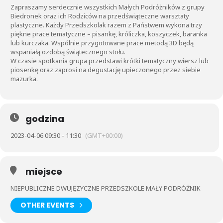
Zapraszamy serdecznie wszystkich Małych Podróżników z grupy
Biedronek oraz ich Rodziców na przedświąteczne warsztaty
plastyczne. Każdy Przedszkolak razem z Państwem wykona trzy
piękne prace tematyczne – pisankę, króliczka, koszyczek, baranka
lub kurczaka. Wspólnie przygotowane prace metodą 3D będą
wspaniałą ozdobą świątecznego stołu.
W czasie spotkania grupa przedstawi krótki tematyczny wiersz lub
piosenkę oraz zaprosi na degustację upieczonego przez siebie
mazurka.
godzina
2023-04-06 09:30 - 11:30
(GMT+00:00)
miejsce
NIEPUBLICZNE DWUJĘZYCZNE PRZEDSZKOLE MAŁY PODRÓŻNIK
OTHER EVENTS