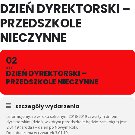
DZIEŃ DYREKTORSKI –
PRZEDSZKOLE
NIECZYNNE
02
STY
DZIEŃ DYREKTORSKI –
PRZEDSZKOLE NIECZYNNE
szczegóły wydarzenia
Informujemy, że w roku szkolnym 2018/2019 czwartym dniem
dyrektorskim (dzień, w którym przedszkole będzie zamknięte) jest
2.01.19 ( środa ) – dzień po Nowym Roku .
Do zobaczenia w czwartek 3.01.19