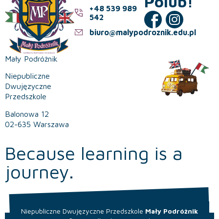
Polub!
+48 539 989
542
biuro@malypodroznik.edu.pl
Mały Podróżnik
Niepubliczne
Dwujęzyczne
Przedszkole
Balonowa 12
02-635 Warszawa
Because learning is a
journey.
Niepubliczne Dwujęzyczne Przedszkole
Mały Podróżnik