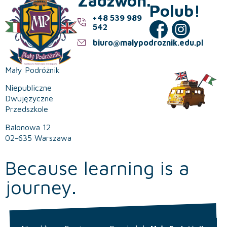
Zadzwoń.
Polub!
+48 539 989
542
biuro@malypodroznik.edu.pl
Mały Podróżnik
Niepubliczne
Dwujęzyczne
Przedszkole
Balonowa 12
02-635 Warszawa
Because learning is a
journey.